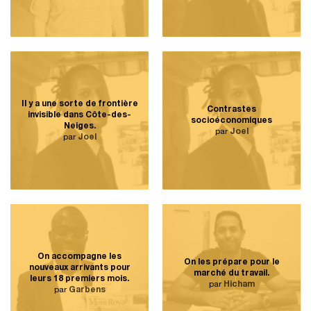
Il y a une sorte de frontière
Contrastes
invisible dans Côte-des-
socioéconomiques
Neiges.
par
Joel
par
Joel
On accompagne les
On les prépare pour le
nouveaux arrivants pour
marché du travail.
leurs 18 premiers mois.
par
Hicham
par
Garbens