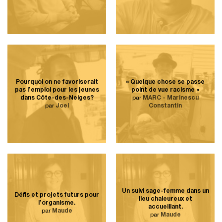
Pourquoi on ne favoriserait
« Quelque chose se passe
pas l’emploi pour les jeunes
point de vue racisme »
dans Côte-des-Neiges?
par
MARC - Marinescu
par
Joel
Constantin
Un suivi sage-femme dans un
Défis et projets futurs pour
lieu chaleureux et
l’organisme.
accueillant.
par
Maude
par
Maude