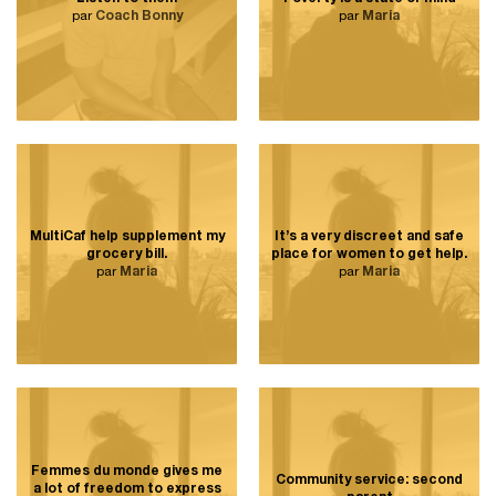
par
Coach Bonny
par
Maria
MultiCaf help supplement my
It’s a very discreet and safe
grocery bill.
place for women to get help.
par
Maria
par
Maria
Femmes du monde gives me
Community service: second
a lot of freedom to express