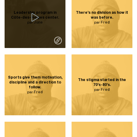
Leadership program in
There’s no division as how it
Côte-des-Neiges center.
was before.
par
June
par
Fred
Sports give them motivation,
The stigma started in the
discipline and a direction to
70’s-80’s.
follow.
par
Fred
par
Fred