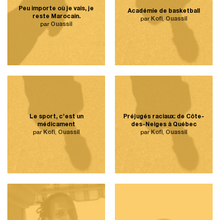
Peu importe où je vais, je
Académie de basketball
reste Marocain.
par
Kofi
,
Ouassil
par
Ouassil
Le sport, c’est un
Préjugés raciaux: de Côte-
médicament
des-Neiges à Québec
par
Kofi
,
Ouassil
par
Kofi
,
Ouassil