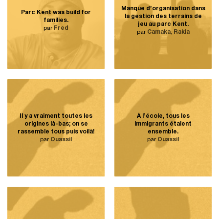
Manque d’organisation dans
Parc Kent was build for
la gestion des terrains de
families.
jeu au parc Kent.
par
Fred
par
Camaka
,
Rakia
Il y a vraiment toutes les
À l’école, tous les
origines là-bas; on se
immigrants étaient
rassemble tous puis voilà!
ensemble.
par
Ouassil
par
Ouassil