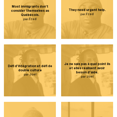
Most immigrants don’t
They need urgent help.
consider themselves as
par
Fred
Québécois.
par
Fred
Je ne sais pas à quel point ils
Défi d’intégration et défi de
et elles réalisent avoir
double culture
besoin d’aide.
par
Joel
par
Joel