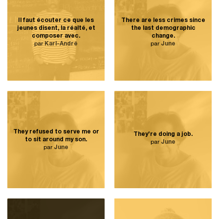
Il faut écouter ce que les
There are less crimes since
jeunes disent, la réalté, et
the last demographic
composer avec.
change.
par
Karl-André
par
June
They refused to serve me or
They’re doing a job.
to sit around my son.
par
June
par
June