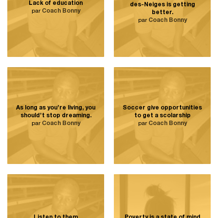
Lack of education
des-Neiges is getting
par
Coach Bonny
better.
par
Coach Bonny
As long as you’re living, you
Soccer give opportunities
should’t stop dreaming.
to get a scolarship
par
Coach Bonny
par
Coach Bonny
Listen to them
Poverty is a state of mind