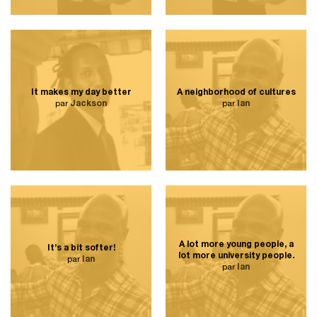
It makes my day better
A neighborhood of cultures
par
Jackson
par
Ian
A lot more young people, a
It’s a bit softer!
lot more university people.
par
Ian
par
Ian