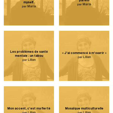
parent
myself.
par
Maria
par
Maria
Les problèmes de santé
« J’ai commencé à m’ouvrir »
mentale : un tabou
par
Lilian
par
Lilian
Mon accent, c’est ma fierté
Mosaïque multiculturelle
par
Lilian
par
Lilian