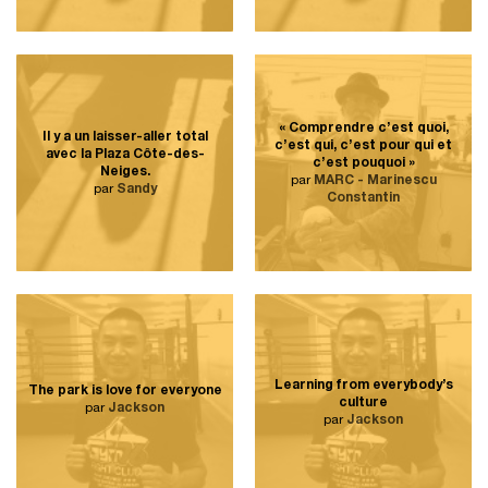
« Comprendre c’est quoi,
Il y a un laisser-aller total
c’est qui, c’est pour qui et
avec la Plaza Côte-des-
c’est pouquoi »
Neiges.
par
MARC - Marinescu
par
Sandy
Constantin
Learning from everybody’s
The park is love for everyone
culture
par
Jackson
par
Jackson