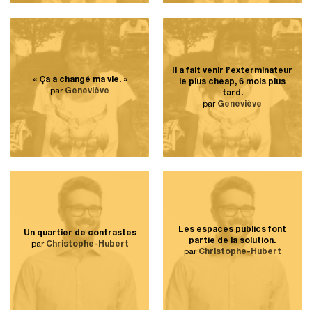
Il a fait venir l’exterminateur
« Ça a changé ma vie. »
le plus cheap, 6 mois plus
par
Geneviève
tard.
par
Geneviève
Les espaces publics font
Un quartier de contrastes
partie de la solution.
par
Christophe-Hubert
par
Christophe-Hubert