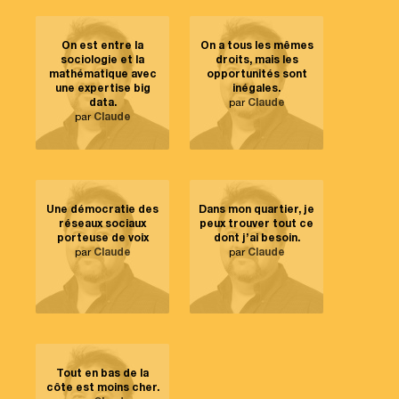
On est entre la
On a tous les mêmes
sociologie et la
droits, mais les
mathématique avec
opportunités sont
une expertise big
inégales.
data.
par
Claude
par
Claude
Une démocratie des
Dans mon quartier, je
réseaux sociaux
peux trouver tout ce
porteuse de voix
dont j’ai besoin.
par
Claude
par
Claude
Tout en bas de la
côte est moins cher.