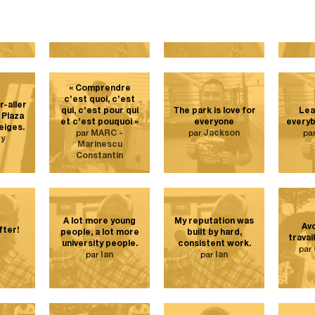
 partie
famille !
seraient peut-être
vo
été.
par
Amélie
pas connues…
p
ie
par
Amélie
« Comprendre
c’est quoi, c’est
er-aller
qui, c’est pour qui
The park is love for
Lea
 Plaza
et c’est pouquoi »
everyone
everyb
iges.
par
MARC -
par
Jackson
pa
dy
Marinescu
Constantin
A lot more young
My reputation was
Avo
fter!
people, a lot more
built by hard,
travai
university people.
consistent work.
par
par
Ian
par
Ian