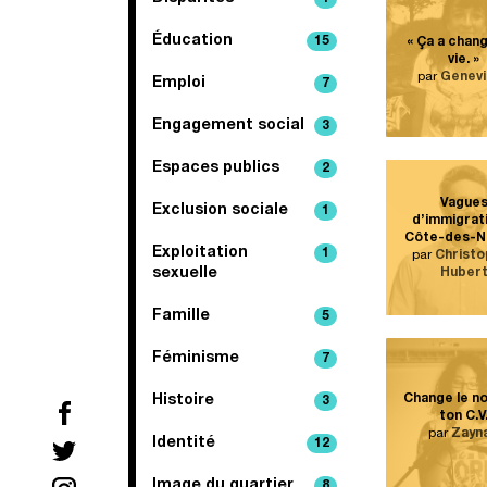
Éducation
15
« Ça a chan
vie. »
par
Genevi
Emploi
7
Engagement social
3
Espaces publics
2
Vague
Exclusion sociale
1
d’immigrat
Côte-des-N
Exploitation
1
par
Christo
Huber
sexuelle
Famille
5
Féminisme
7
Change le n
Histoire
3
ton C.V
par
Zayn
Identité
12
Image du quartier
8