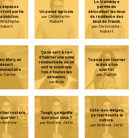
Le tramway a
s espaces
permis de
s font partie
Un passé agricole
délocaliser les lieux
la solution.
par
Christophe-
de résidence des
hristophe-
Hubert
lieux de travail.
Hubert
par
Christophe-
Hubert
Ça ne sert à rien
d’habiter une zone
n-Mary, un
Tu peux pas tourner
résidentielle où on
désert
le dos à ton
voit le voisin une
munautaire
quartier
fois à toutes les
ar
Carine
par
Zaynab
semaines.
par
Bola
Côte-des-Neiges,
rtier restera
Tough, ça signifie
ça représente la
quartier !
quoi pour vous ?
culture.
ar
Andrew
par
Andrew
,
Jeric
par
Andrew
,
Jeric