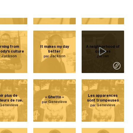
verts, plus
us servir
marginalisés
d’activités.
ar
Yamina
par
Sandy
par
Sandy
rning from
It makes my day
A neighborhood of
ody’s culture
better
cultures
r
Jackson
par
Jackson
par
Ian
ir plus de
Les apparences
« Ghetto »
lleurs de rue.
sont trompeuses
par
Geneviève
Geneviève
par
Geneviève