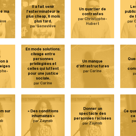
Il a fait venir
Le
Un quartier de
gé ma
l’exterminateur le
public
contrastes
plus cheap, 6 mois
de 
par
Christophe-
ève
plus tard.
par
C
Hubert
par
Geneviève
En mode solutions:
clivage entre
s
personnes
Quee
ion à
Un manque
privilégiées et
eiges
d’infrastructures
celles qui luttent
com
phe-
par
Carine
pour une justice
p
t
sociale.
par
Carine
Donner un
om sur
« Des conditions
Ce qua
spectacle des
.
inhumaines »
ce 
personnes racisées
ab
par
Zaynab
p
par
Zaynab