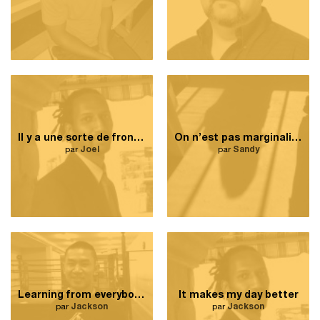
Il y a une sorte de frontière invisible dans Côte-des-Neiges.
On n’est pas marginalisés
par
Joel
par
Sandy
Learning from everybody’s culture
It makes my day better
par
Jackson
par
Jackson