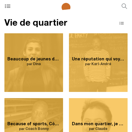
Vie de quartier
Beaucoup de jeunes de cette cour d’école ont réalisé leurs rêves.
Une réputation qui voyage loin.
par
Dina
par
Karl-André
Because of sports, Côte-des-Neiges is getting better.
Dans mon quartier, je peux trouver tout ce dont j’ai besoin.
par
Coach Bonny
par
Claude