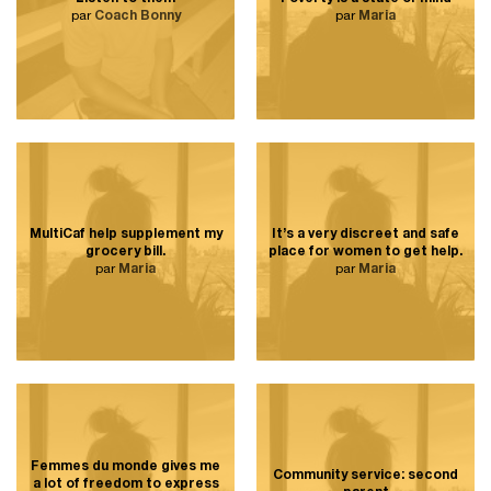
par
Coach Bonny
par
Maria
MultiCaf help supplement my
It’s a very discreet and safe
grocery bill.
place for women to get help.
par
Maria
par
Maria
Femmes du monde gives me
Community service: second
a lot of freedom to express