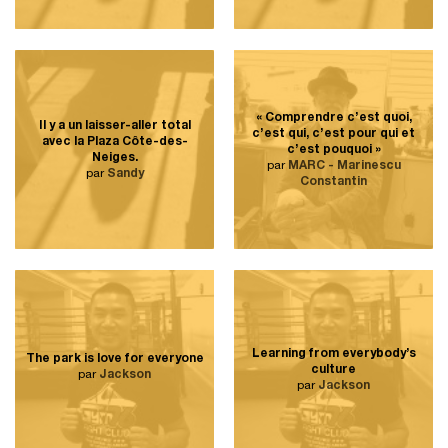
« Comprendre c’est quoi,
Il y a un laisser-aller total
c’est qui, c’est pour qui et
avec la Plaza Côte-des-
c’est pouquoi »
Neiges.
par
MARC - Marinescu
par
Sandy
Constantin
Learning from everybody’s
The park is love for everyone
culture
par
Jackson
par
Jackson