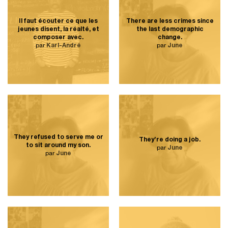
Il faut écouter ce que les
There are less crimes since
jeunes disent, la réalté, et
the last demographic
composer avec.
change.
par
Karl-André
par
June
They refused to serve me or
They’re doing a job.
to sit around my son.
par
June
par
June