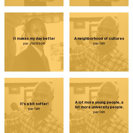
It makes my day better
A neighborhood of cultures
par
Jackson
par
Ian
A lot more young people, a
It’s a bit softer!
lot more university people.
par
Ian
par
Ian