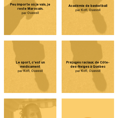
Peu importe où je vais, je
Académie de basketball
reste Marocain.
par
Kofi
,
Ouassil
par
Ouassil
Le sport, c’est un
Préjugés raciaux: de Côte-
médicament
des-Neiges à Québec
par
Kofi
,
Ouassil
par
Kofi
,
Ouassil