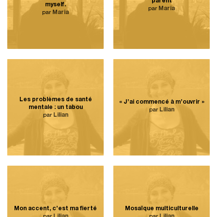
parent
myself.
par
Maria
par
Maria
Les problèmes de santé
« J’ai commencé à m’ouvrir »
mentale : un tabou
par
Lilian
par
Lilian
Mon accent, c’est ma fierté
Mosaïque multiculturelle
par
Lilian
par
Lilian