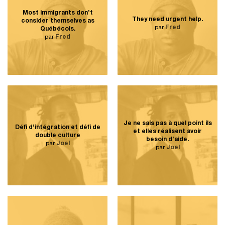
Most immigrants don’t
They need urgent help.
consider themselves as
par
Fred
Québécois.
par
Fred
Je ne sais pas à quel point ils
Défi d’intégration et défi de
et elles réalisent avoir
double culture
besoin d’aide.
par
Joel
par
Joel