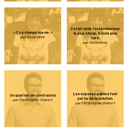
Il a fait venir l’exterminateur
« Ça a changé ma vie. »
le plus cheap, 6 mois plus
par
Geneviève
tard.
par
Geneviève
Les espaces publics font
Un quartier de contrastes
partie de la solution.
par
Christophe-Hubert
par
Christophe-Hubert