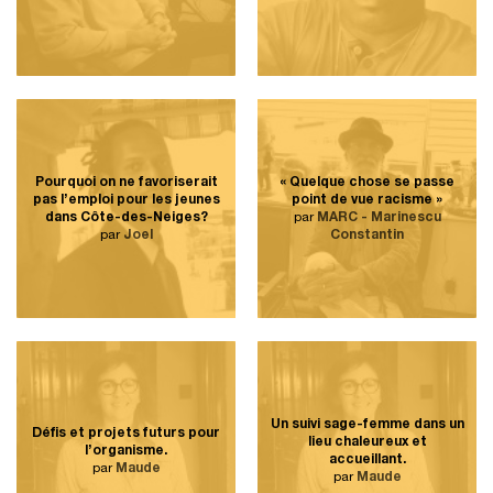
Pourquoi on ne favoriserait
« Quelque chose se passe
pas l’emploi pour les jeunes
point de vue racisme »
dans Côte-des-Neiges?
par
MARC - Marinescu
par
Joel
Constantin
Un suivi sage-femme dans un
Défis et projets futurs pour
lieu chaleureux et
l’organisme.
accueillant.
par
Maude
par
Maude