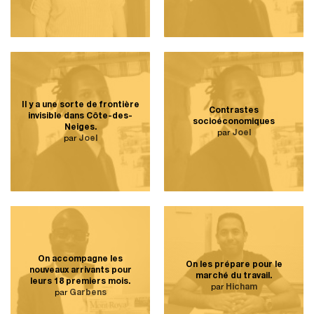
Il y a une sorte de frontière
Contrastes
invisible dans Côte-des-
socioéconomiques
Neiges.
par
Joel
par
Joel
On accompagne les
On les prépare pour le
nouveaux arrivants pour
marché du travail.
leurs 18 premiers mois.
par
Hicham
par
Garbens