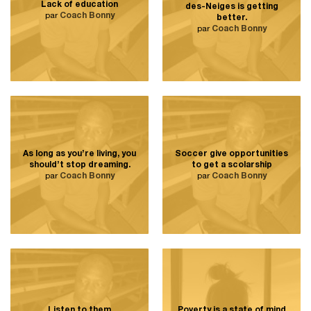
Lack of education
des-Neiges is getting
par
Coach Bonny
better.
par
Coach Bonny
As long as you’re living, you
Soccer give opportunities
should’t stop dreaming.
to get a scolarship
par
Coach Bonny
par
Coach Bonny
Listen to them
Poverty is a state of mind