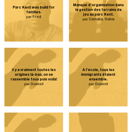
Manque d’organisation dans
Parc Kent was build for
la gestion des terrains de
families.
jeu au parc Kent.
par
Fred
par
Camaka
,
Rakia
Il y a vraiment toutes les
À l’école, tous les
origines là-bas; on se
immigrants étaient
rassemble tous puis voilà!
ensemble.
par
Ouassil
par
Ouassil