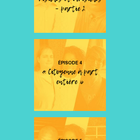
– partie 2
ÉPISODE
4
« Citoyenne à part
entière »