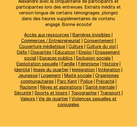
Alexandre avec la cinquantaine de participants et
participantes lors des entrevues. Extraits inédits et
version longue de certains témoignages, plongez
dans des heures supplémentaires de contenu
engagé. Bonne écoute!
Accès aux ressources
|
Barrières invisibles
|
Commerces / Entrepreneuriat
|
Consentement
|
Couverture médiatique
|
Culture
|
Culture du viol
|
Défis
|
Disparités
|
Éducation
|
Emploi
|
Engagement
social
|
Espaces publics
|
Exclusion sociale
|
Exploitation sexuelle
|
Famille
|
Féminisme
|
Histoire
|
Identité
|
Image du quartier
|
Immigration
|
Intégration
|
Jeunesse
|
Logement
|
Mixité sociale
|
Organismes
communautaires
|
Parc Kent
|
Police
|
Précarité
|
Racisme
|
Rêves et aspirations
|
Santé mentale
|
Sécurité
|
Sports et loisirs
|
Topographie
|
Transport
|
Valeurs
|
Vie de quartier
|
Violences sexuelles et
conjugales