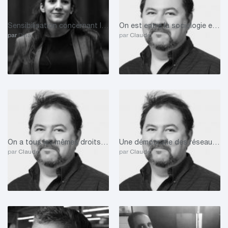
Sensibilisation concernant les enjeux jeunesse dans Côte-des-Neiges.
On est entre la sociologie et la mathématique avec une expertise big data.
par
Dina
par
Claude
On a tous les mêmes droits, mais les opportunités sont inégales.
Une démocratie des réseaux sociaux porteuse de voix
par
Claude
par
Claude