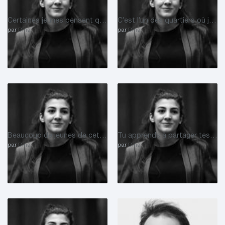
Certaines jeunes pensent que nous sommes voués à rester dans ce milieu-là.
C’est l’un des quartiers où je peux faire le tour du monde.
par
Dina
par
Dina
Beaucoup de jeunes de cette cour d’école ont réalisé leurs rêves.
Tu apprends à partager tes idées et recevoir celles des autres.
par
Dina
par
Dina