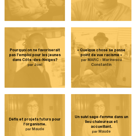
Pourquoi on ne favoriserait
« Quelque chose se passe
pas l’emploi pour les jeunes
point de vue racisme »
dans Côte-des-Neiges?
par
MARC - Marinescu
par
Joel
Constantin
Un suivi sage-femme dans un
Défis et projets futurs pour
lieu chaleureux et
l’organisme.
accueillant.
par
Maude
par
Maude