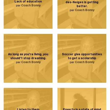
Lack of education
des-Neiges is getting
par
Coach Bonny
better.
par
Coach Bonny
As long as you’re living, you
Soccer give opportunities
should’t stop dreaming.
to get a scolarship
par
Coach Bonny
par
Coach Bonny
Listen to them
Poverty is a state of mind