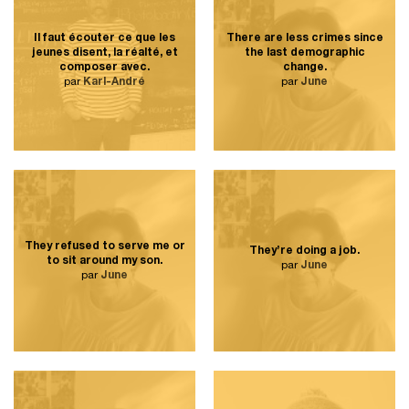
Il faut écouter ce que les
There are less crimes since
jeunes disent, la réalté, et
the last demographic
composer avec.
change.
par
Karl-André
par
June
They refused to serve me or
They’re doing a job.
to sit around my son.
par
June
par
June