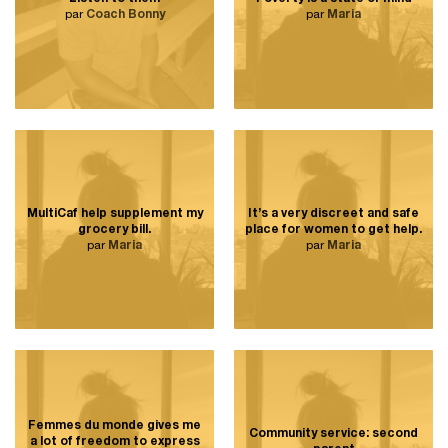
par
Coach Bonny
par
Maria
MultiCaf help supplement my
It’s a very discreet and safe
grocery bill.
place for women to get help.
par
Maria
par
Maria
Femmes du monde gives me
Community service: second
a lot of freedom to express