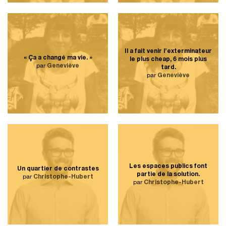
Il a fait venir l’exterminateur
« Ça a changé ma vie. »
le plus cheap, 6 mois plus
par
Geneviève
tard.
par
Geneviève
Les espaces publics font
Un quartier de contrastes
partie de la solution.
par
Christophe-Hubert
par
Christophe-Hubert