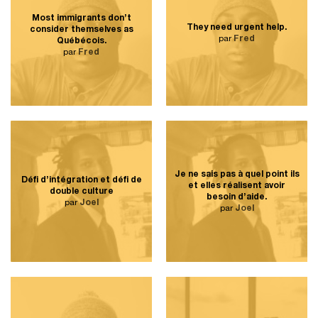
Most immigrants don’t
They need urgent help.
consider themselves as
par
Fred
Québécois.
par
Fred
Je ne sais pas à quel point ils
Défi d’intégration et défi de
et elles réalisent avoir
double culture
besoin d’aide.
par
Joel
par
Joel