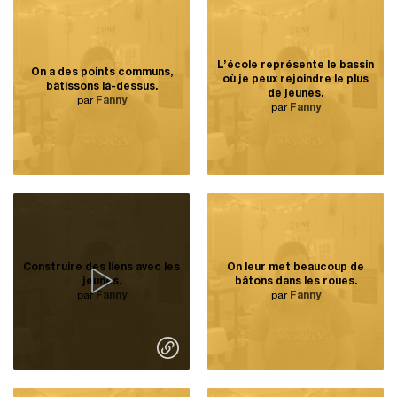
L’école représente le bassin
On a des points communs,
où je peux rejoindre le plus
bâtissons là-dessus.
de jeunes.
par
Fanny
par
Fanny
Construire des liens avec les
On leur met beaucoup de
jeunes.
bâtons dans les roues.
par
Fanny
par
Fanny