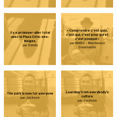
« Comprendre c’est quoi,
Il y a un laisser-aller total
c’est qui, c’est pour qui et
avec la Plaza Côte-des-
c’est pouquoi »
Neiges.
par
MARC - Marinescu
par
Sandy
Constantin
Learning from everybody’s
The park is love for everyone
culture
par
Jackson
par
Jackson