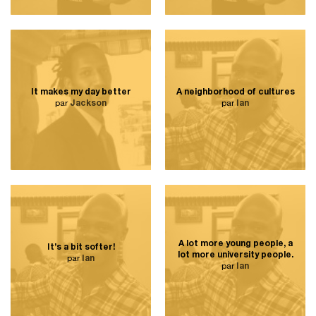
It makes my day better
A neighborhood of cultures
par
Jackson
par
Ian
A lot more young people, a
It’s a bit softer!
lot more university people.
par
Ian
par
Ian