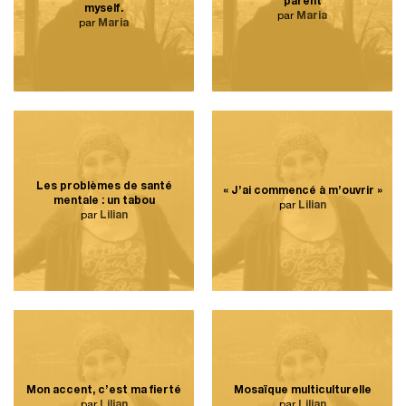
parent
myself.
par
Maria
par
Maria
Les problèmes de santé
« J’ai commencé à m’ouvrir »
mentale : un tabou
par
Lilian
par
Lilian
Mon accent, c’est ma fierté
Mosaïque multiculturelle
par
Lilian
par
Lilian