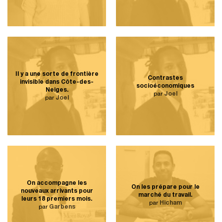
Il y a une sorte de frontière
Contrastes
invisible dans Côte-des-
socioéconomiques
Neiges.
par
Joel
par
Joel
On accompagne les
On les prépare pour le
nouveaux arrivants pour
marché du travail.
leurs 18 premiers mois.
par
Hicham
par
Garbens