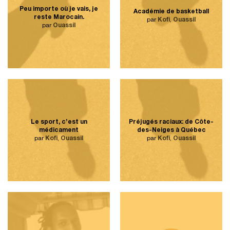
Peu importe où je vais, je
Académie de basketball
reste Marocain.
par
Kofi
,
Ouassil
par
Ouassil
Le sport, c’est un
Préjugés raciaux: de Côte-
médicament
des-Neiges à Québec
par
Kofi
,
Ouassil
par
Kofi
,
Ouassil