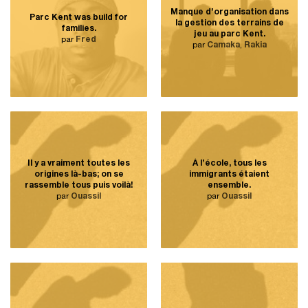
Manque d’organisation dans
Parc Kent was build for
la gestion des terrains de
families.
jeu au parc Kent.
par
Fred
par
Camaka
,
Rakia
Il y a vraiment toutes les
À l’école, tous les
origines là-bas; on se
immigrants étaient
rassemble tous puis voilà!
ensemble.
par
Ouassil
par
Ouassil