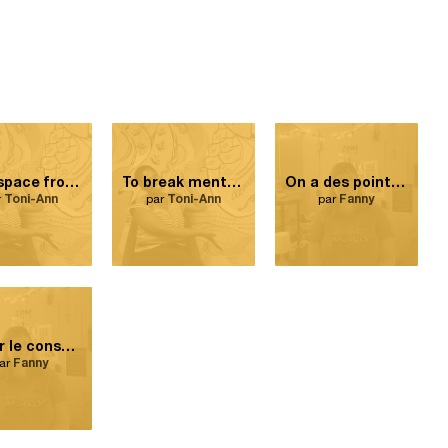
Safe space from masculine energy.
To break mental and social boundaries.
On a des points communs, bâtissons là-dessus.
r
Toni-Ann
par
Toni-Ann
par
Fanny
Élargir le consentement sexuel vers plusieurs autres sphères de vie.
ar
Fanny