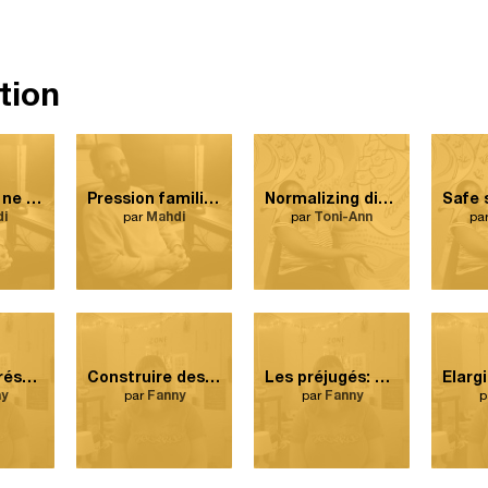
tion
Les études ne garantissent pas des emplois, des opportunités et un bon salaire.
Pression familiale: d’où je viens, la réussite est associée en grande majorité aux études.
Normalizing discussions.
i
par
Mahdi
par
Toni-Ann
pa
L’école représente le bassin où je peux rejoindre le plus de jeunes.
Construire des liens avec les jeunes.
Les préjugés: un travail de déconstruction au quotidien.
y
par
Fanny
par
Fanny
p