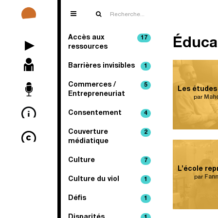
Accès aux
17
Éduca
ressources
Barrières invisibles
1
ÉPISODES
Commerces /
5
PARTICIPANT.E.S
Entrepreneuriat
par
Mahd
Consentement
4
TÉMOIGNAGES
Couverture
2
À PROPOS
médiatique
Culture
7
CRÉDITS
par
Fann
Culture du viol
1
Défis
1
Disparités
1