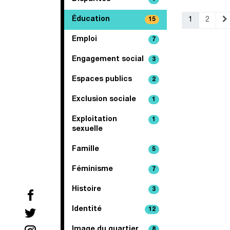
Éducation
15
1
2
Emploi
7
Engagement social
3
Espaces publics
2
Exclusion sociale
1
Exploitation
1
sexuelle
Famille
5
Féminisme
7
Histoire
3
Identité
12
Image du quartier
8