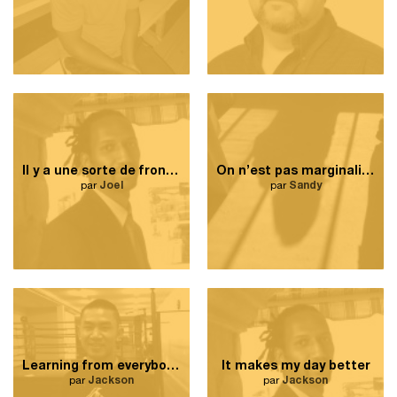
Il y a une sorte de frontière invisible dans Côte-des-Neiges.
On n’est pas marginalisés
par
Joel
par
Sandy
Learning from everybody’s culture
It makes my day better
par
Jackson
par
Jackson