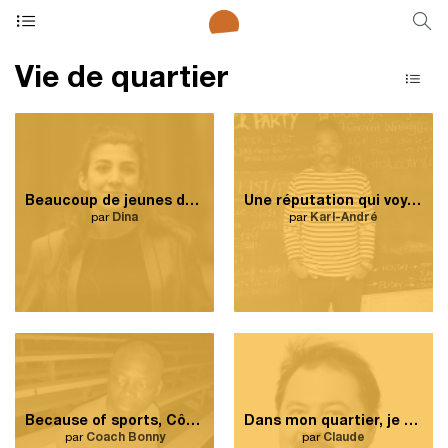
Vie de quartier
Beaucoup de jeunes de cette cour d’école ont réalisé leurs rêves.
Une réputation qui voyage loin.
par
Dina
par
Karl-André
Because of sports, Côte-des-Neiges is getting better.
Dans mon quartier, je peux trouver tout ce dont j’ai besoin.
par
Coach Bonny
par
Claude