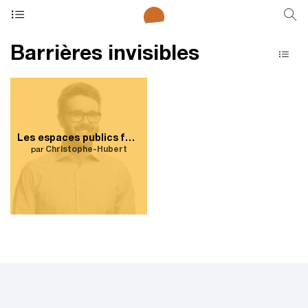
Barrières invisibles
Les espaces publics font partie de la solution.
par
Christophe-Hubert