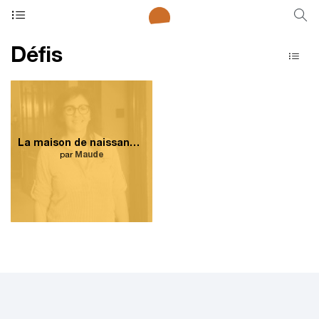
Défis
La maison de naissance Côte-des-Neiges est un service méconnu.
par
Maude