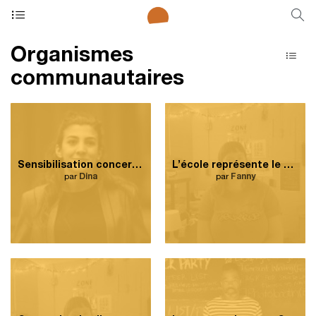
Organismes
communautaires
Sensibilisation concernant les enjeux jeunesse dans Côte-des-Neiges.
L’école représente le bassin où je peux rejoindre le plus de jeunes.
par
Dina
par
Fanny