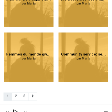
par
Maria
par
Maria
Femmes du monde gives me a lot of freedom to express myself.
Community service: second parent
par
Maria
par
Maria
1
2
3