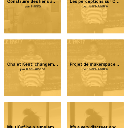
Construire des liens avec les jeunes.
Les perceptions sur Côte-des-Neiges perdurent même si le quartier change.
par
Fanny
par
Karl-André
Chalet Kent: changement de perceptions et reconstruction identitaire.
Projet de makerspace avec l’Université Concordia.
par
Karl-André
par
Karl-André
MultiCaf help supplement my grocery bill.
It’s a very discreet and safe place for women to get help.