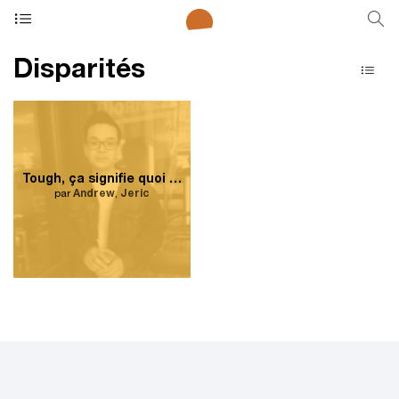
Disparités
Tough, ça signifie quoi pour vous ?
par
Andrew
,
Jeric