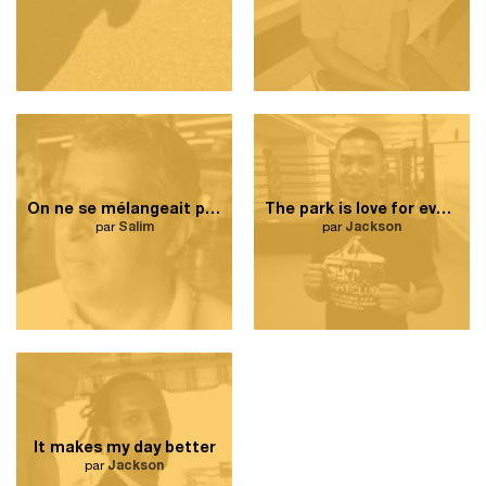
On ne se mélangeait pas.
The park is love for everyone
par
Salim
par
Jackson
It makes my day better
par
Jackson