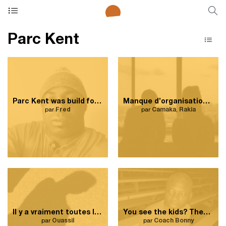
Parc Kent
Parc Kent was build for families.
Manque d’organisation dans la gestion des terrains de jeu au parc Kent.
par
Fred
par
Camaka
,
Rakia
Il y a vraiment toutes les origines là-bas; on se rassemble tous puis voilà!
You see the kids? They have no place to go.
par
Ouassil
par
Coach Bonny