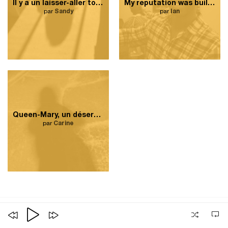
Il y a un laisser-aller total avec la Plaza Côte-des-Neiges.
My reputation was built by hard, consistent work.
par
Sandy
par
Ian
Queen-Mary, un désert communautaire
par
Carine